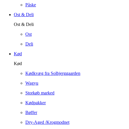
Påske
Ost & Deli
Ost & Deli
Ost
Deli
Kød
Kød
Kødkvæg fra Solbjerggaarden
Wagyu
Storkøb marked
Kødpakker
Bøffer
Dry-Aged /Krogmodnet