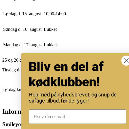
Lørdag d. 15. august
10
:
0
0
-
14
:
0
0
Søndag d. 16. august
Lukket
Mandag d. 17. august
Lukket
25 og 26 dec. køkkennet lukker kl.12
Bliv en del af
Tirsdag d.31/12 11-13 for afhentning.
kødklubben!
Lørdag kun åbent for afhentning af mad ud af huset.
Hop med på nyhedsbrevet, og snup de
saftige tilbud, før de ryger!
Information
Smileyordning