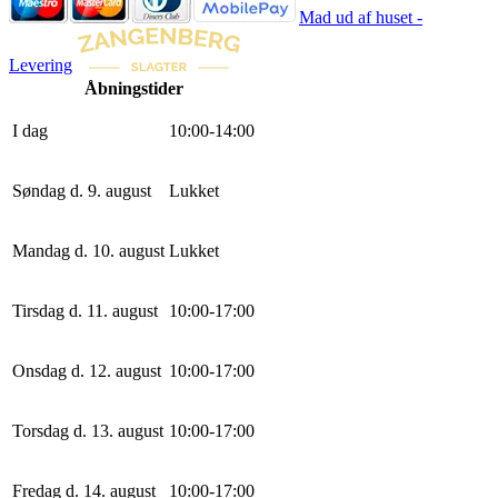
Mad ud af huset -
Levering
Åbningstider
I dag
10
:
0
0
-
14
:
0
0
Søndag d. 9. august
Lukket
Mandag d. 10. august
Lukket
Tirsdag d. 11. august
10
:
0
0
-
17
:
0
0
Onsdag d. 12. august
10
:
0
0
-
17
:
0
0
Torsdag d. 13. august
10
:
0
0
-
17
:
0
0
Fredag d. 14. august
10
:
0
0
-
17
:
0
0