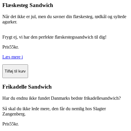
Flæskesteg Sandwich
Når det ikke er jul, men du savner din flæskesteg, rødkål og syltede
agurker.
Frygt ej, vi har den perfekte flæskestegssandwich til dig!
Pris
55
kr.
Læs mere
i
Tilføj til kurv
Frikadelle Sandwich
Har du endnu ikke fundet Danmarks bedste frikadellesandwich?
Så skal du ikke lede mere, den får du nemlig hos Slagter
Zangenberg.
Pris
55
kr.