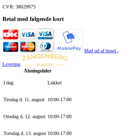
CVR: 38029975
Betal med følgende kort
Mad ud af huset -
Levering
Åbningstider
I dag
Lukket
Tirsdag d. 11. august
10
:
0
0
-
17
:
0
0
Onsdag d. 12. august
10
:
0
0
-
17
:
0
0
Torsdag d. 13. august
10
:
0
0
-
17
:
0
0