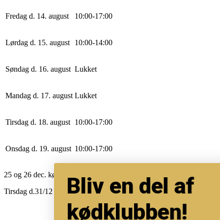
Fredag d. 14. august
10
:
0
0
-
17
:
0
0
Lørdag d. 15. august
10
:
0
0
-
14
:
0
0
Søndag d. 16. august
Lukket
Mandag d. 17. august
Lukket
Tirsdag d. 18. august
10
:
0
0
-
17
:
0
0
Onsdag d. 19. august
10
:
0
0
-
17
:
0
0
25 og 26 dec. køkkennet lukker kl.12
Bliv en del af
Tirsdag d.31/12 11-13 for afhentning.
kødklubben!