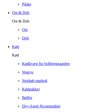
Påske
Ost & Deli
Ost & Deli
Ost
Deli
Kød
Kød
Kødkvæg fra Solbjerggaarden
Wagyu
Storkøb marked
Kødpakker
Bøffer
Dry-Aged /Krogmodnet