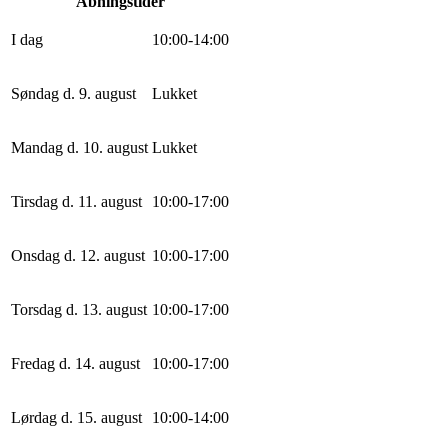
Åbningstider
I dag
10
:
0
0
-
14
:
0
0
Søndag d. 9. august
Lukket
Mandag d. 10. august
Lukket
Tirsdag d. 11. august
10
:
0
0
-
17
:
0
0
Onsdag d. 12. august
10
:
0
0
-
17
:
0
0
Torsdag d. 13. august
10
:
0
0
-
17
:
0
0
Fredag d. 14. august
10
:
0
0
-
17
:
0
0
Lørdag d. 15. august
10
:
0
0
-
14
:
0
0