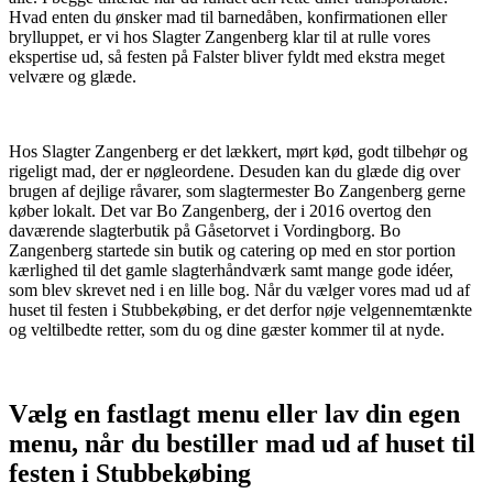
Hvad enten du ønsker mad til barnedåben, konfirmationen eller
brylluppet, er vi hos Slagter Zangenberg klar til at rulle vores
ekspertise ud, så festen på Falster bliver fyldt med ekstra meget
velvære og glæde.
Hos Slagter Zangenberg er det lækkert, mørt kød, godt tilbehør og
rigeligt mad, der er nøgleordene. Desuden kan du glæde dig over
brugen af dejlige råvarer, som slagtermester Bo Zangenberg gerne
køber lokalt. Det var Bo Zangenberg, der i 2016 overtog den
daværende slagterbutik på Gåsetorvet i Vordingborg. Bo
Zangenberg startede sin butik og catering op med en stor portion
kærlighed til det gamle slagterhåndværk samt mange gode idéer,
som blev skrevet ned i en lille bog. Når du vælger vores mad ud af
huset til festen i Stubbekøbing, er det derfor nøje velgennemtænkte
og veltilbedte retter, som du og dine gæster kommer til at nyde.
Vælg en fastlagt menu eller lav din egen
menu, når du bestiller mad ud af huset til
festen i Stubbekøbing