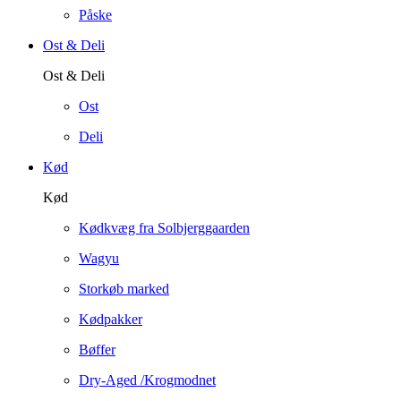
Påske
Ost & Deli
Ost & Deli
Ost
Deli
Kød
Kød
Kødkvæg fra Solbjerggaarden
Wagyu
Storkøb marked
Kødpakker
Bøffer
Dry-Aged /Krogmodnet