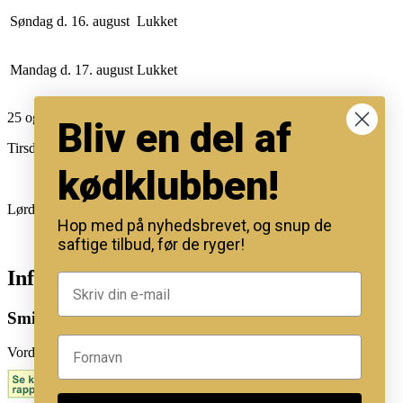
Søndag d. 16. august
Lukket
Mandag d. 17. august
Lukket
25 og 26 dec. køkkennet lukker kl.12
Bliv en del af
Tirsdag d.31/12 11-13 for afhentning.
kødklubben!
Lørdag kun åbent for afhentning af mad ud af huset.
Hop med på nyhedsbrevet, og snup de
saftige tilbud, før de ryger!
Information
Smileyordning
Vordingborg: