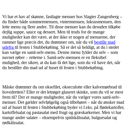
Vi har et hav af skønne, fastlagte menuer hos Slagter Zangenberg –
du finder både sommermenuen, vintermenuen, luksusmenuen, den
lette menu og flere andre. Til disse menuer kan du desuden tilkøbe
dejlig suppe, sauce og dessert. Men til trods for de mange
muligheder kan det være, at der ikke er nogen af menuerne, der
rammer lige præcis det, du drømmer om, når du vil
bestille mad
udefra
til festen i Stubbekøbing. Så er det så heldigt, at du i stedet
kan vælge en saml-selv-menu. Denne menu fylder du selv – som
navnet røber – retterne i. Saml-selv-menuen er en fleksibel
mulighed, der sikrer, at du kan få det lige, som du vil have det, når
du bestiller din mad ud af huset til festen i Stubbekøbing.
Måske drømmer du om oksefilet, okseculotte eller kalvemørbrad til
hovedretten? Eller er det letrøget glaseret skinke, som du vil se mest
frem til? Der er mange muligheder, når du vælger vores saml-selv-
menuer. Det gælder selvfølgelig også tilbehøret – når du ønsker mad
ud af huset til festen i Stubbekøbing byder vi f.eks. på flødekartofler,
kartoffelsalat og pastasalat med frugt og græskarkerner. Men vi har
mange andre salater – eksempelvis spidskålssalat, bulgursalat og
rødkålssalat.