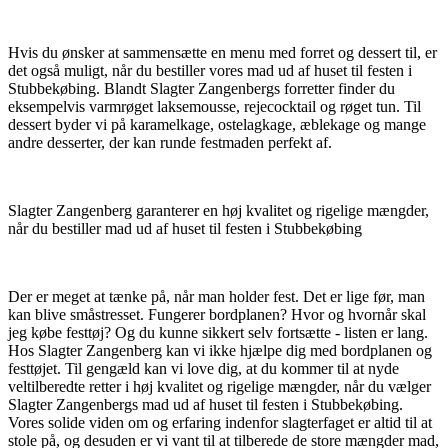
Hvis du ønsker at sammensætte en menu med forret og dessert til, er
det også muligt, når du bestiller vores mad ud af huset til festen i
Stubbekøbing. Blandt Slagter Zangenbergs forretter finder du
eksempelvis varmrøget laksemousse, rejecocktail og røget tun. Til
dessert byder vi på karamelkage, ostelagkage, æblekage og mange
andre desserter, der kan runde festmaden perfekt af.
Slagter Zangenberg garanterer en høj kvalitet og rigelige mængder,
når du bestiller mad ud af huset til festen i Stubbekøbing
Der er meget at tænke på, når man holder fest. Det er lige før, man
kan blive småstresset. Fungerer bordplanen? Hvor og hvornår skal
jeg købe festtøj? Og du kunne sikkert selv fortsætte - listen er lang.
Hos Slagter Zangenberg kan vi ikke hjælpe dig med bordplanen og
festtøjet. Til gengæld kan vi love dig, at du kommer til at nyde
veltilberedte retter i høj kvalitet og rigelige mængder, når du vælger
Slagter Zangenbergs mad ud af huset til festen i Stubbekøbing.
Vores solide viden om og erfaring indenfor slagterfaget er altid til at
stole på, og desuden er vi vant til at tilberede de store mængder mad,