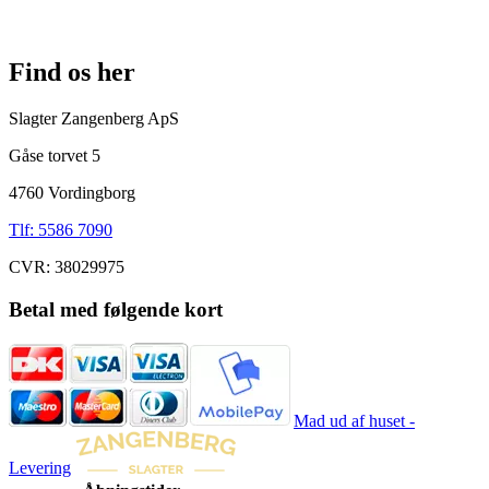
Find os her
Slagter Zangenberg ApS
Gåse torvet 5
4760 Vordingborg
Tlf: 5586 7090
CVR: 38029975
Betal med følgende kort
Mad ud af huset -
Levering