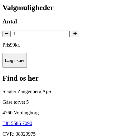
Valgmuligheder
Antal
Pris
99
kr.
Læg i kurv
Find os her
Slagter Zangenberg ApS
Gåse torvet 5
4760 Vordingborg
Tlf: 5586 7090
CVR: 38029975