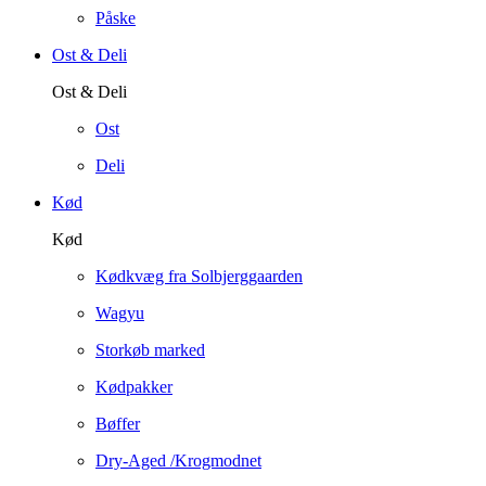
Påske
Ost & Deli
Ost & Deli
Ost
Deli
Kød
Kød
Kødkvæg fra Solbjerggaarden
Wagyu
Storkøb marked
Kødpakker
Bøffer
Dry-Aged /Krogmodnet