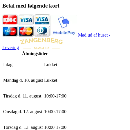
Betal med følgende kort
Mad ud af huset -
Levering
Åbningstider
I dag
Lukket
Mandag d. 10. august
Lukket
Tirsdag d. 11. august
10
:
0
0
-
17
:
0
0
Onsdag d. 12. august
10
:
0
0
-
17
:
0
0
Torsdag d. 13. august
10
:
0
0
-
17
:
0
0