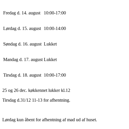
Fredag d. 14. august
10
:
0
0
-
17
:
0
0
Lørdag d. 15. august
10
:
0
0
-
14
:
0
0
Søndag d. 16. august
Lukket
Mandag d. 17. august
Lukket
Tirsdag d. 18. august
10
:
0
0
-
17
:
0
0
25 og 26 dec. køkkennet lukker kl.12
Tirsdag d.31/12 11-13 for afhentning.
Lørdag kun åbent for afhentning af mad ud af huset.