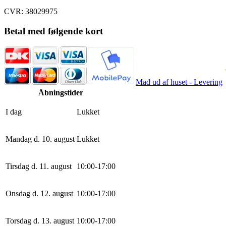
CVR: 38029975
Betal med følgende kort
Mad ud af huset - Levering
Åbningstider
I dag
Lukket
Mandag d. 10. august
Lukket
Tirsdag d. 11. august
10
:
0
0
-
17
:
0
0
Onsdag d. 12. august
10
:
0
0
-
17
:
0
0
Torsdag d. 13. august
10
:
0
0
-
17
:
0
0