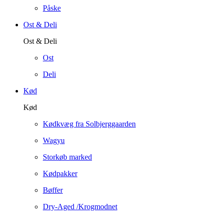
Påske
Ost & Deli
Ost & Deli
Ost
Deli
Kød
Kød
Kødkvæg fra Solbjerggaarden
Wagyu
Storkøb marked
Kødpakker
Bøffer
Dry-Aged /Krogmodnet