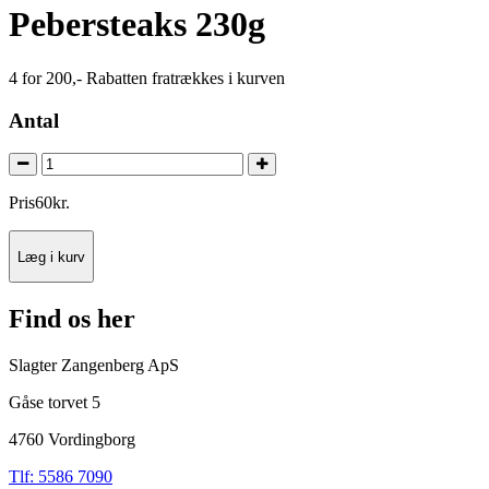
Pebersteaks 230g
4 for 200,- Rabatten fratrækkes i kurven
Antal
Pris
60
kr.
Læg i kurv
Find os her
Slagter Zangenberg ApS
Gåse torvet 5
4760 Vordingborg
Tlf: 5586 7090