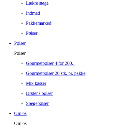
Lækre stege
Indmad
Pakkemarked
Pølser
Pølser
Pølser
Gourmetpølser 4 for 200,-
Gourmetpølser 20 stk. pr. pakke
Mix kasser
Dødens pølser
Spegepølser
Om os
Om os