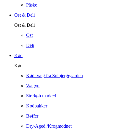
Påske
Ost & Deli
Ost & Deli
Ost
Deli
Kød
Kød
Kødkvæg fra Solbjerggaarden
Wagyu
Storkøb marked
Kødpakker
Bøffer
Dry-Aged /Krogmodnet