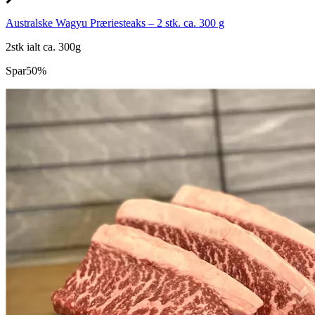
Australske Wagyu Præriesteaks – 2 stk. ca. 300 g
2stk ialt ca. 300g
Spar
50%