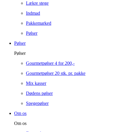
Lækre stege
Indmad
Pakkemarked
Pølser
Pølser
Pølser
Gourmetpølser 4 for 200,-
Gourmetpølser 20 stk. pr. pakke
Mix kasser
Dødens pølser
Spegepølser
Om os
Om os