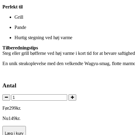
Perfekt til
Grill
Pande
Hurtig stegning ved høj varme
Tilberedningstips
Steg eller grill bøfferne ved høj varme i kort tid for at bevare saftighe
En unik steakoplevelse med den velkendte Wagyu-smag, flotte marmore
Antal
Før
299
kr.
Nu
149
kr.
Læg i kurv