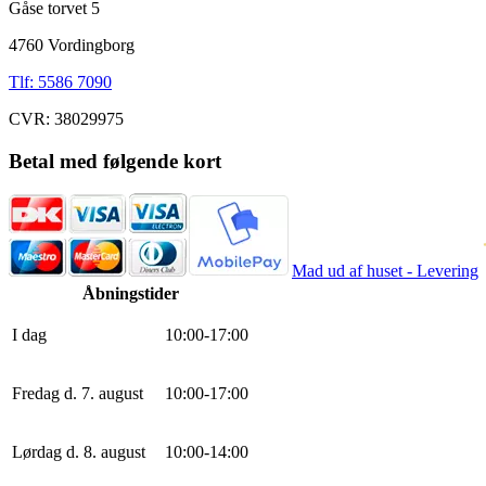
Gåse torvet 5
4760 Vordingborg
Tlf: 5586 7090
CVR: 38029975
Betal med følgende kort
Mad ud af huset - Levering
Åbningstider
I dag
10
:
0
0
-
17
:
0
0
Fredag d. 7. august
10
:
0
0
-
17
:
0
0
Lørdag d. 8. august
10
:
0
0
-
14
:
0
0