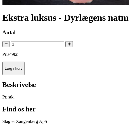
Ekstra luksus - Dyrlægens nat
Antal
Pris
49
kr.
Læg i kurv
Beskrivelse
Pr. stk.
Find os her
Slagter Zangenberg ApS