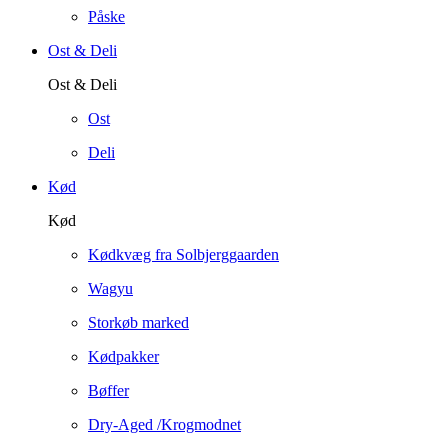
Påske
Ost & Deli
Ost & Deli
Ost
Deli
Kød
Kød
Kødkvæg fra Solbjerggaarden
Wagyu
Storkøb marked
Kødpakker
Bøffer
Dry-Aged /Krogmodnet