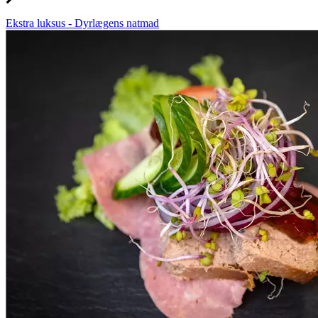
Ekstra luksus - Dyrlægens natmad