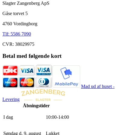
Slagter Zangenberg ApS
Gåse torvet 5
4760 Vordingborg
Tlf: 5586 7090
CVR: 38029975
Betal med følgende kort
Mad ud af huset -
Levering
Åbningstider
I dag
10
:
0
0
-
14
:
0
0
Søndag d. 9. august
Lukket