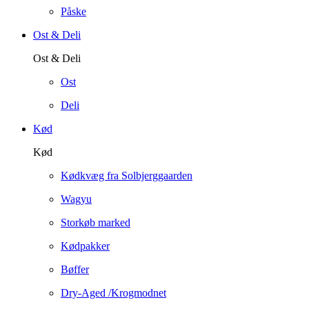
Påske
Ost & Deli
Ost & Deli
Ost
Deli
Kød
Kød
Kødkvæg fra Solbjerggaarden
Wagyu
Storkøb marked
Kødpakker
Bøffer
Dry-Aged /Krogmodnet