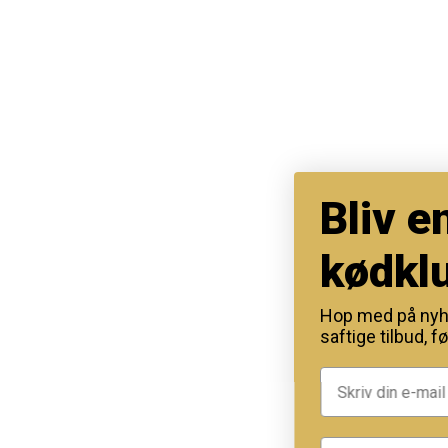
Bliv en del 
kødklubben
Hop med på nyhedsbrevet, o
saftige tilbud, før de ryger!