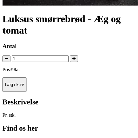
Luksus smørrebrød - Æg og
tomat
Antal
Pris
39
kr.
Læg i kurv
Beskrivelse
Pr. stk.
Find os her