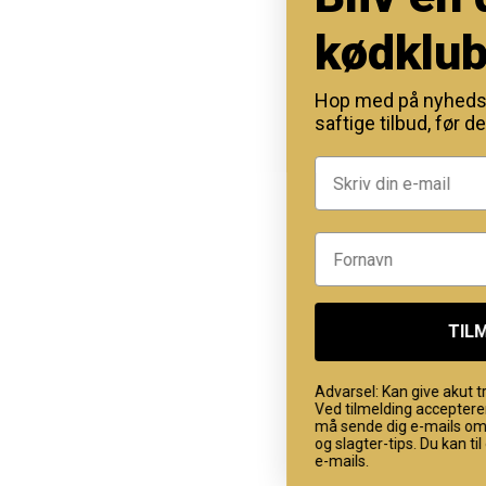
kødklubben
Hop med på nyhedsbrevet, og
saftige tilbud, før de ryger!
TILMELDING
Advarsel: Kan give akut trang til bøffe
Ved tilmelding accepterer du, at Sla
må sende dig e-mails om tilbud, prod
og slagter-tips. Du kan til enhver tid 
e-mails.