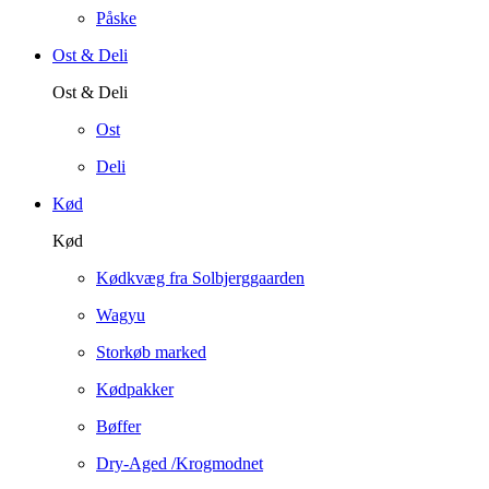
Påske
Ost & Deli
Ost & Deli
Ost
Deli
Kød
Kød
Kødkvæg fra Solbjerggaarden
Wagyu
Storkøb marked
Kødpakker
Bøffer
Dry-Aged /Krogmodnet