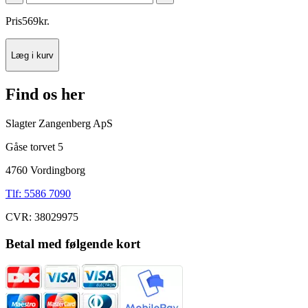
Pris
569
kr.
Læg i kurv
Find os her
Slagter Zangenberg ApS
Gåse torvet 5
4760 Vordingborg
Tlf: 5586 7090
CVR: 38029975
Betal med følgende kort