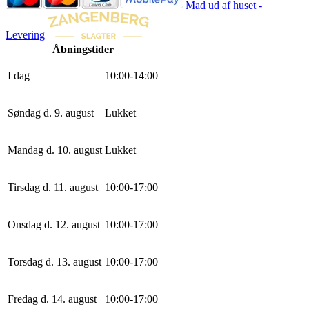
Mad ud af huset -
Levering
Åbningstider
I dag
10
:
0
0
-
14
:
0
0
Søndag d. 9. august
Lukket
Mandag d. 10. august
Lukket
Tirsdag d. 11. august
10
:
0
0
-
17
:
0
0
Onsdag d. 12. august
10
:
0
0
-
17
:
0
0
Torsdag d. 13. august
10
:
0
0
-
17
:
0
0
Fredag d. 14. august
10
:
0
0
-
17
:
0
0