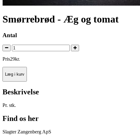
Smørrebrød - Æg og tomat
Antal
Pris
29
kr.
Læg i kurv
Beskrivelse
Pr. stk.
Find os her
Slagter Zangenberg ApS