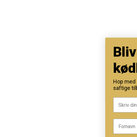
Bliv en del 
kødklubben
Hop med på nyhedsbrevet, 
saftige tilbud, før de ryger!