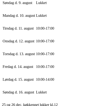
Søndag d. 9. august
Lukket
Mandag d. 10. august
Lukket
Tirsdag d. 11. august
10
:
0
0
-
17
:
0
0
Onsdag d. 12. august
10
:
0
0
-
17
:
0
0
Torsdag d. 13. august
10
:
0
0
-
17
:
0
0
Fredag d. 14. august
10
:
0
0
-
17
:
0
0
Lørdag d. 15. august
10
:
0
0
-
14
:
0
0
Søndag d. 16. august
Lukket
25 og 26 dec. køkkennet lukker kl.12