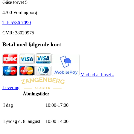
Gåse torvet 5
4760 Vordingborg
Tlf: 5586 7090
CVR: 38029975
Betal med følgende kort
Mad ud af huset -
Levering
Åbningstider
I dag
10
:
0
0
-
17
:
0
0
Lørdag d. 8. august
10
:
0
0
-
14
:
0
0