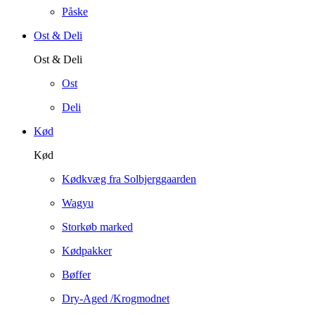
Påske
Ost & Deli
Ost & Deli
Ost
Deli
Kød
Kød
Kødkvæg fra Solbjerggaarden
Wagyu
Storkøb marked
Kødpakker
Bøffer
Dry-Aged /Krogmodnet