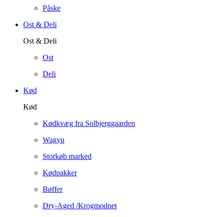
Påske
Ost & Deli
Ost & Deli
Ost
Deli
Kød
Kød
Kødkvæg fra Solbjerggaarden
Wagyu
Storkøb marked
Kødpakker
Bøffer
Dry-Aged /Krogmodnet