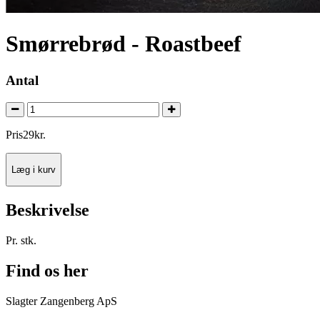
Smørrebrød - Roastbeef
Antal
Pris
29
kr.
Læg i kurv
Beskrivelse
Pr. stk.
Find os her
Slagter Zangenberg ApS