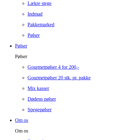
Lækre stege
Indmad
Pakkemarked
Pølser
Pølser
Pølser
Gourmetpølser 4 for 200,-
Gourmetpølser 20 stk. pr. pakke
Mix kasser
Dødens pølser
Spegepølser
Om os
Om os