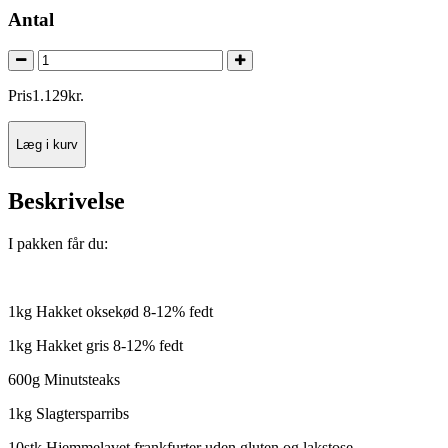
Antal
Pris
1.129
kr.
Læg i kurv
Beskrivelse
I pakken får du:
1kg Hakket oksekød 8-12% fedt
1kg Hakket gris 8-12% fedt
600g Minutsteaks
1kg Slagtersparribs
10stk Hjemmelavet frankfurter uden gluten og lakstose