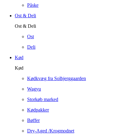
Påske
Ost & Deli
Ost & Deli
Ost
Deli
Kød
Kød
Kødkvæg fra Solbjerggaarden
Wagyu
Storkøb marked
Kødpakker
Bøffer
Dry-Aged /Krogmodnet