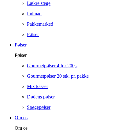
Lækre stege
Indmad
Pakkemarked
Pølser
Pølser
Pølser
Gourmetpølser 4 for 200,-
Gourmetpølser 20 stk. pr. pakke
Mix kasser
Dødens pølser
Spegepølser
Om os
Om os