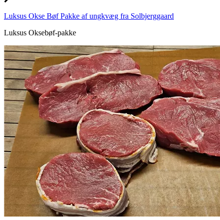
Luksus Okse Bøf Pakke af ungkvæg fra Solbjerggaard
Luksus Oksebøf-pakke