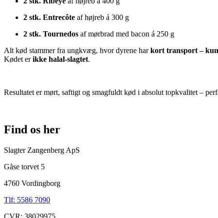
2 stk. Ribeye
af højreb á 400 g
2 stk. Entrecôte
af højreb á 300 g
2 stk. Tournedos
af mørbrad med bacon á 250 g
Alt kød stammer fra ungkvæg, hvor dyrene har
kort transport – kun
Kødet er
ikke halal-slagtet
.
Resultatet er mørt, saftigt og smagfuldt kød i absolut topkvalitet – perfe
Find os her
Slagter Zangenberg ApS
Gåse torvet 5
4760 Vordingborg
Tlf: 5586 7090
CVR: 38029975