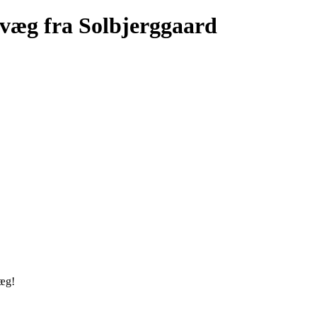
væg fra Solbjerggaard
væg!