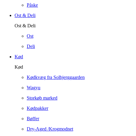
Påske
Ost & Deli
Ost & Deli
Ost
Deli
Kød
Kød
Kødkvæg fra Solbjerggaarden
Wagyu
Storkøb marked
Kødpakker
Bøffer
Dry-Aged /Krogmodnet