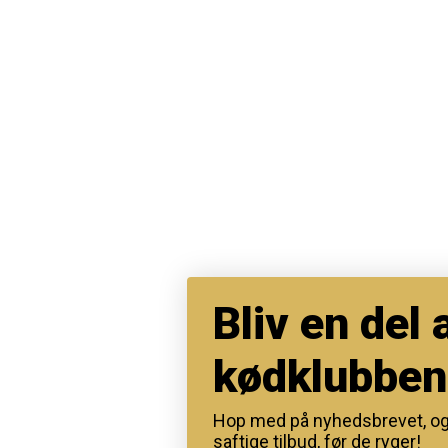
Bliv en del 
kødklubben
Hop med på nyhedsbrevet, o
saftige tilbud, før de ryger!