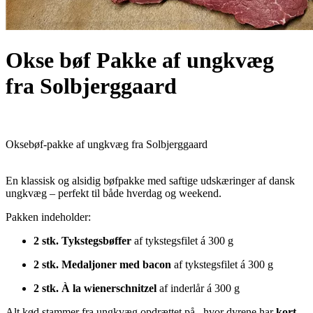
Okse bøf Pakke af ungkvæg
fra Solbjerggaard
Oksebøf-pakke af ungkvæg fra Solbjerggaard
En klassisk og alsidig bøfpakke med saftige udskæringer af dansk
ungkvæg – perfekt til både hverdag og weekend.
Pakken indeholder:
2 stk. Tykstegsbøffer
af tykstegsfilet á 300 g
2 stk. Medaljoner med bacon
af tykstegsfilet á 300 g
2 stk. À la wienerschnitzel
af inderlår á 300 g
Alt kød stammer fra ungkvæg opdrættet på , hvor dyrene har
kort