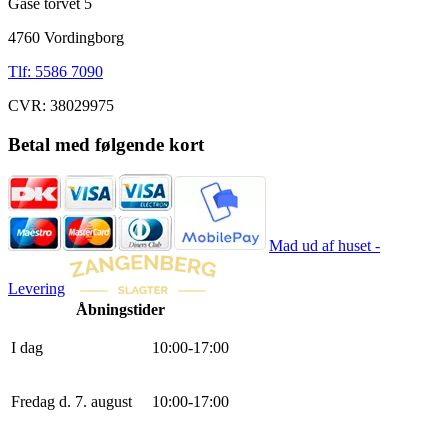
Gåse torvet 5
4760 Vordingborg
Tlf: 5586 7090
CVR: 38029975
Betal med følgende kort
Mad ud af huset -
Levering
Åbningstider
I dag
10
:
0
0
-
17
:
0
0
Fredag d. 7. august
10
:
0
0
-
17
:
0
0