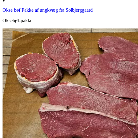
Okse bøf Pakke af ungkvæg fra Solbjerggaard
Oksebøf-pakke