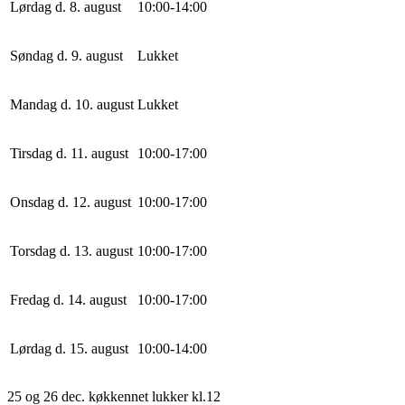
Lørdag d. 8. august
10
:
0
0
-
14
:
0
0
Søndag d. 9. august
Lukket
Mandag d. 10. august
Lukket
Tirsdag d. 11. august
10
:
0
0
-
17
:
0
0
Onsdag d. 12. august
10
:
0
0
-
17
:
0
0
Torsdag d. 13. august
10
:
0
0
-
17
:
0
0
Fredag d. 14. august
10
:
0
0
-
17
:
0
0
Lørdag d. 15. august
10
:
0
0
-
14
:
0
0
25 og 26 dec. køkkennet lukker kl.12