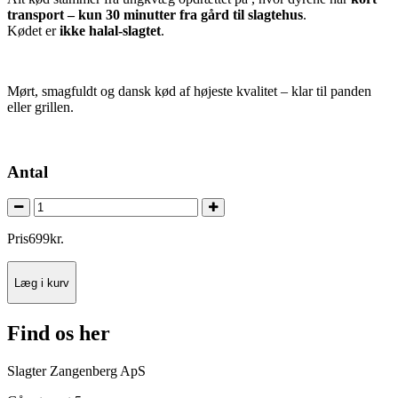
transport – kun 30 minutter fra gård til slagtehus
.
Kødet er
ikke halal-slagtet
.
Mørt, smagfuldt og dansk kød af højeste kvalitet – klar til panden
eller grillen.
Antal
Pris
699
kr.
Læg i kurv
Find os her
Slagter Zangenberg ApS