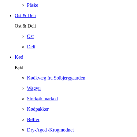
Påske
Ost & Deli
Ost & Deli
Ost
Deli
Kød
Kød
Kødkvæg fra Solbjerggaarden
Wagyu
Storkøb marked
Kødpakker
Bøffer
Dry-Aged /Krogmodnet