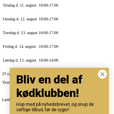
Tirsdag d. 11. august
10
:
0
0
-
17
:
0
0
Onsdag d. 12. august
10
:
0
0
-
17
:
0
0
Torsdag d. 13. august
10
:
0
0
-
17
:
0
0
Fredag d. 14. august
10
:
0
0
-
17
:
0
0
Lørdag d. 15. august
10
:
0
0
-
14
:
0
0
25 og 26 dec. køkkennet lukker kl.12
Bliv en del af
Tirsdag d.31/12 11-13 for afhentning.
kødklubben!
Lørdag kun åbent for afhentning af mad ud af huset.
Hop med på nyhedsbrevet, og snup de
saftige tilbud, før de ryger!