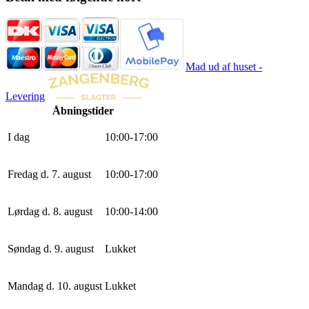
Mad ud af huset -
Levering
Åbningstider
I dag
10
:
0
0
-
17
:
0
0
Fredag d. 7. august
10
:
0
0
-
17
:
0
0
Lørdag d. 8. august
10
:
0
0
-
14
:
0
0
Søndag d. 9. august
Lukket
Mandag d. 10. august
Lukket