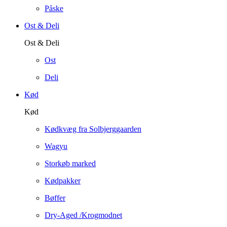
Påske
Ost & Deli
Ost & Deli
Ost
Deli
Kød
Kød
Kødkvæg fra Solbjerggaarden
Wagyu
Storkøb marked
Kødpakker
Bøffer
Dry-Aged /Krogmodnet