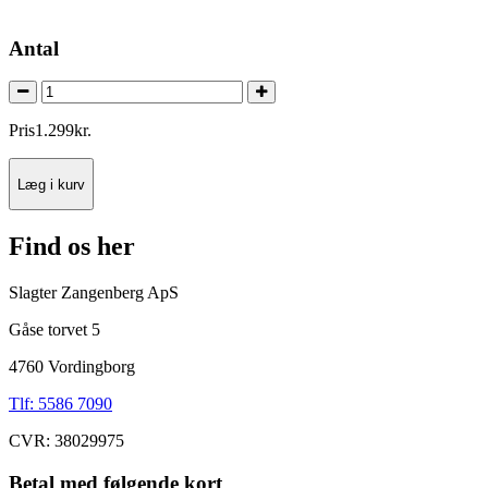
Antal
Pris
1.299
kr.
Læg i kurv
Find os her
Slagter Zangenberg ApS
Gåse torvet 5
4760 Vordingborg
Tlf: 5586 7090
CVR: 38029975
Betal med følgende kort