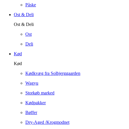
Påske
Ost & Deli
Ost & Deli
Ost
Deli
Kød
Kød
Kødkvæg fra Solbjerggaarden
Wagyu
Storkøb marked
Kødpakker
Bøffer
Dry-Aged /Krogmodnet