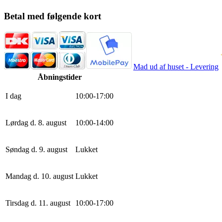
Betal med følgende kort
Mad ud af huset - Levering
Åbningstider
I dag
10
:
0
0
-
17
:
0
0
Lørdag d. 8. august
10
:
0
0
-
14
:
0
0
Søndag d. 9. august
Lukket
Mandag d. 10. august
Lukket
Tirsdag d. 11. august
10
:
0
0
-
17
:
0
0