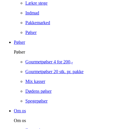
Lækre stege
Indmad
Pakkemarked
Pølser
Pølser
Pølser
Gourmetpølser 4 for 200,-
Gourmetpølser 20 stk. pr. pakke
Mix kasser
Dødens pølser
Spegepølser
Om os
Om os