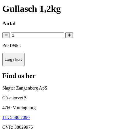
Gullasch 1,2kg
Antal
Pris
199
kr.
Læg i kurv
Find os her
Slagter Zangenberg ApS
Gåse torvet 5
4760 Vordingborg
Tlf: 5586 7090
CVR: 38029975