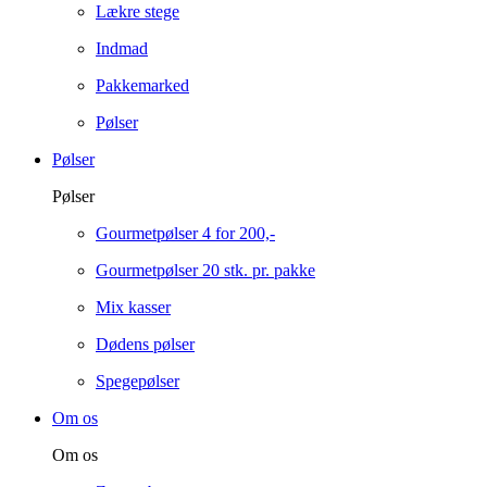
Lækre stege
Indmad
Pakkemarked
Pølser
Pølser
Pølser
Gourmetpølser 4 for 200,-
Gourmetpølser 20 stk. pr. pakke
Mix kasser
Dødens pølser
Spegepølser
Om os
Om os