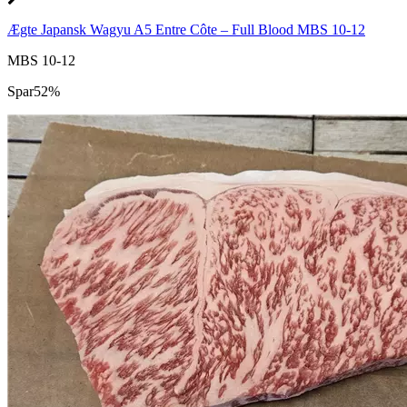
Ægte Japansk Wagyu A5 Entre Côte – Full Blood MBS 10-12
MBS 10-12
Spar
52%