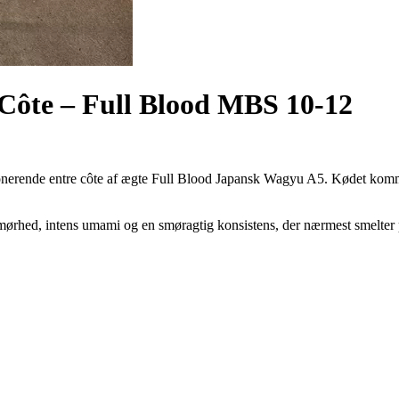
Côte – Full Blood MBS 10-12
onerende entre côte af ægte Full Blood Japansk Wagyu A5. Kødet komm
ørhed, intens umami og en smøragtig konsistens, der nærmest smelter på