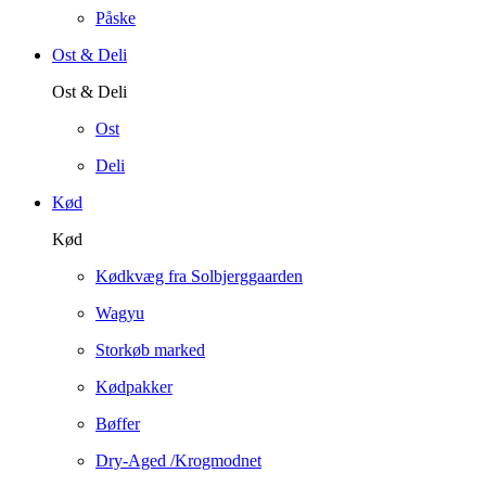
Påske
Ost & Deli
Ost & Deli
Ost
Deli
Kød
Kød
Kødkvæg fra Solbjerggaarden
Wagyu
Storkøb marked
Kødpakker
Bøffer
Dry-Aged /Krogmodnet