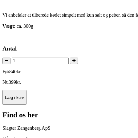
Vi anbefaler at tilberede kødet simpelt med kun salt og peber, så den fa
Vægt:
ca. 300g
Antal
Før
840
kr.
Nu
399
kr.
Læg i kurv
Find os her
Slagter Zangenberg ApS